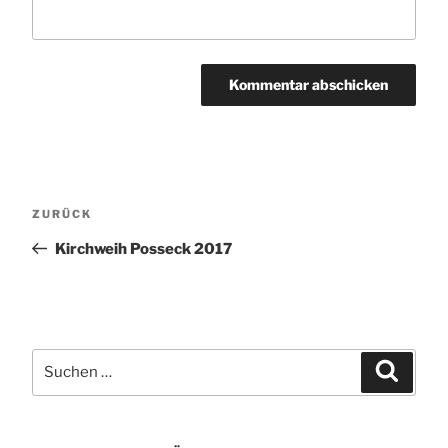
Beitragsnavigation
Vorheriger
ZURÜCK
Beitrag
Kirchweih Posseck 2017
Suche
Suchen
nach: