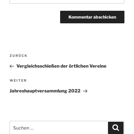
Beitragsnavigation
Vorheriger
ZURÜCK
Beitrag
Vergleichsschießen der örtlichen Vereine
Nächster
WEITER
Beitrag
Jahreshauptversammlung 2022
Suche
Suchen
nach: