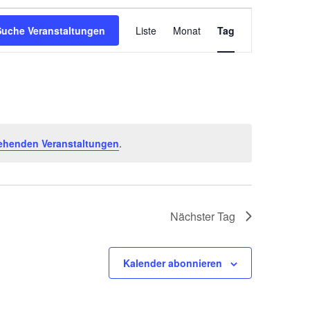
V
Suche Veranstaltungen
Liste
Monat
Tag
e
r
a
n
s
t
ehenden Veranstaltungen
.
a
l
t
Nächster Tag
u
n
Kalender abonnieren
g
A
n