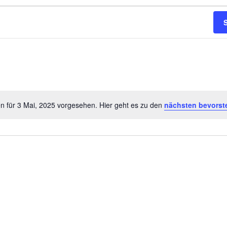
n für 3 Mai, 2025 vorgesehen. Hier geht es zu den
nächsten bevorst
H
i
n
w
e
i
s