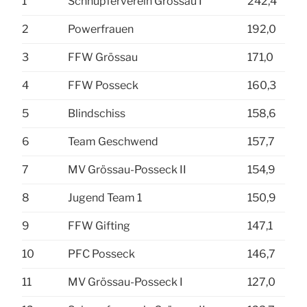
1
Schnupferverein Grössau I
242,4
2
Powerfrauen
192,0
3
FFW Grössau
171,0
4
FFW Posseck
160,3
5
Blindschiss
158,6
6
Team Geschwend
157,7
7
MV Grössau-Posseck II
154,9
8
Jugend Team 1
150,9
9
FFW Gifting
147,1
10
PFC Posseck
146,7
11
MV Grössau-Posseck I
127,0