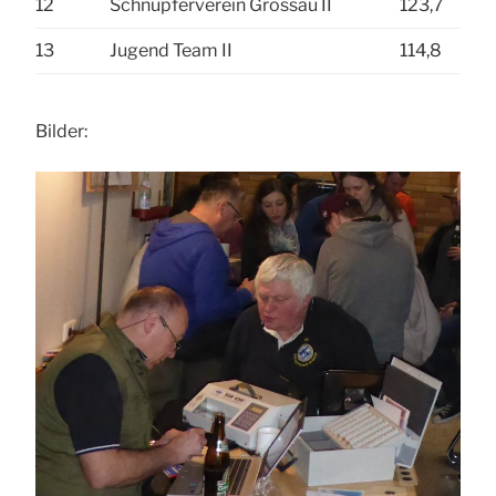
12
Schnupferverein Grössau II
123,7
13
Jugend Team II
114,8
Bilder: