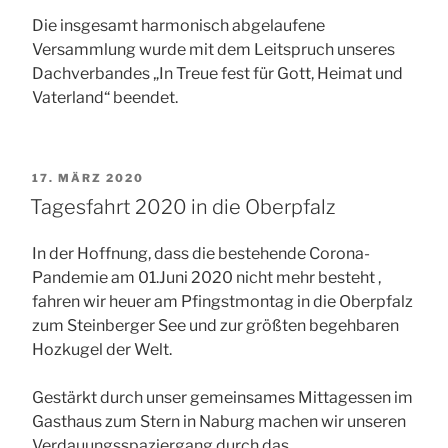
Die insgesamt harmonisch abgelaufene
Versammlung wurde mit dem Leitspruch unseres
Dachverbandes „In Treue fest für Gott, Heimat und
Vaterland“ beendet.
VERÖFFENTLICHT
17. MÄRZ 2020
AM
Tagesfahrt 2020 in die Oberpfalz
In der Hoffnung, dass die bestehende Corona-
Pandemie am 01.Juni 2020 nicht mehr besteht ,
fahren wir heuer am Pfingstmontag in die Oberpfalz
zum Steinberger See und zur größten begehbaren
Hozkugel der Welt.
Gestärkt durch unser gemeinsames Mittagessen im
Gasthaus zum Stern in Naburg machen wir unseren
Verdauungsspaziergang durch das