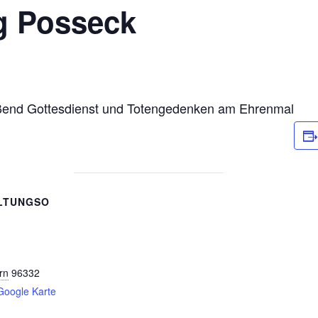
g Posseck
eßend Gottesdienst und Totengedenken am Ehrenmal
LTUNGSO
rn
96332
Google Karte