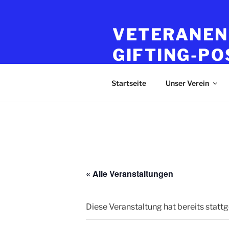
Zum
Inhalt
VETERANEN
springen
GIFTING-PO
Mitglied in der Bayerischen K
Startseite
Unser Verein
« Alle Veranstaltungen
Diese Veranstaltung hat bereits statt